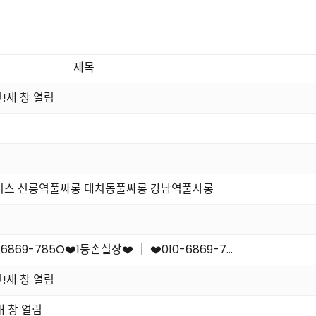
제목
!새 창 열림
러초이스 선릉역풀싸롱 대치동풀싸롱 강남역풀사롱
9-785O❤️1등손실장❤️ ｜ ❤️010-6869-7…
!새 창 열림
 창 열림