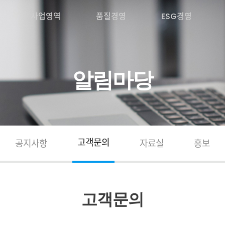
사업영역
품질경영
ESG경영
알림마당
고객문의
공지사항
자료실
홍보
고객문의