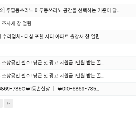
O82] 주엽동쓰리노 마두동쓰리노 공간을 선택하는 기준이 달…
 조사새 창 열림
 수리업체~ 더샵 포웰 시티 아파트 출장새 창 열림
 소상공인 필수! 당근 첫 광고 지원금 1만원 받는 꿀…
 소상공인 필수! 당근 첫 광고 지원금 1만원 받는 꿀…
9-785O❤️1등손실장 ｜ ❤️010-6869-785…