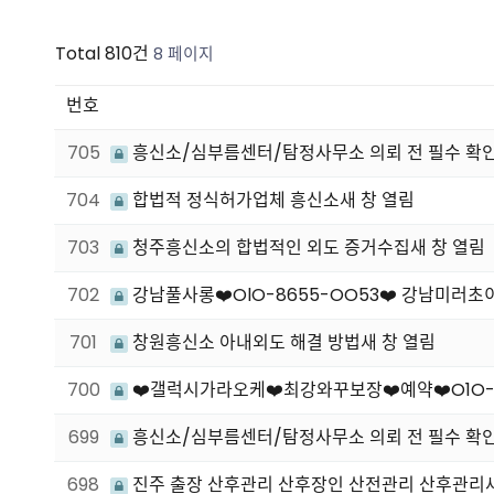
Total 810건
8 페이지
번호
705
흥신소/심부름센터/탐정사무소 의뢰 전 필수 확인
704
합법적 정식허가업체 흥신소새 창 열림
703
청주흥신소의 합법적인 외도 증거수집새 창 열림
702
강남풀사롱❤️OlO-8655-OO53❤️ 강남미
701
창원흥신소 아내외도 해결 방법새 창 열림
700
❤️갤럭시가라오케❤️최강와꾸보장❤️예약❤️O1O-686
699
흥신소/심부름센터/탐정사무소 의뢰 전 필수 확인
698
진주 출장 산후관리 산후장인 산전관리 산후관리새