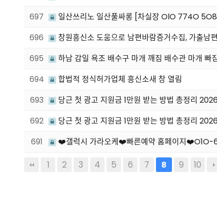
697
일산쓰리노 일산풀싸롱 [차실장 OlO 774O 5
696
창원흥신소 도움으로 남편바람증거수집, 가출남편
695
하남 감일 욕조 배수구 마개 깨짐 배수관 마개 빠짐
694
합법적 정식허가업체 흥신소새 창 열림
693
당근 첫 광고 지원금 1만원 받는 방법 총정리 2026
692
당근 첫 광고 지원금 1만원 받는 방법 총정리 2026
691
❤️갤럭시 가라오케❤️빠른예약 홈페이지❤️O1O-686
1
2
3
4
5
6
7
9
10
8